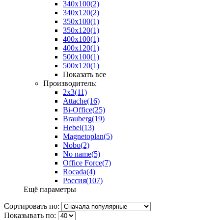
340х100
(2)
340х120
(2)
350х100
(1)
350х120
(1)
400х100
(1)
400х120
(1)
500х100
(1)
500х120
(1)
Показать все
Производитель:
2x3
(11)
Attache
(16)
Bi-Office
(25)
Brauberg
(19)
Hebel
(13)
Magnetoplan
(5)
Nobo
(2)
No name
(5)
Office Force
(7)
Rocada
(4)
Россия
(107)
Ещё параметры
Сортировать по:
Показывать по: