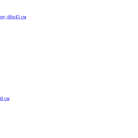
my, 60х45 см
60 см