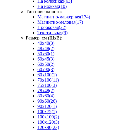
На колёсиках
(63)
На ножках
(10)
Тип поверхности:
Магнитно-маркерная
(174)
Магнитно-меловая
(17)
Пробковая
(22)
Текстильная
(9)
Размер, см (ШхВ):
40х40
(3)
48х48
(2)
50х60
(1)
60х45
(3)
60х50
(2)
60х90
(3)
60х100
(1)
70х100
(11)
75х100
(3)
78х48
(2)
80х60
(4)
90х60
(26)
90х120
(1)
100х75
(1)
100х100
(2)
100х120
(3)
120х90
(23)