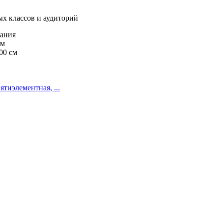
ых классов и аудиторий
рания
см
00 см
ятиэлементная, ...