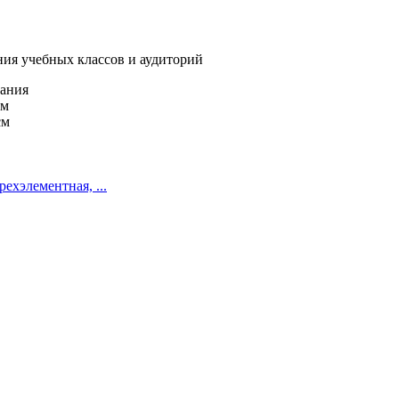
ния учебных классов и аудиторий
рания
см
см
ехэлементная, ...