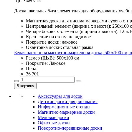
Арт. 94807
Доска школьная 5-ти элементная для оборудования учебн
Магнитная доска для письма маркерами сухого сти
Центральный элемент (ширина х высота): 250х100 
Четыре боковых элемента (ширина х высота): 125х1
Крепление на стену: невидимое
Покрытие доски: лаковое
Окантовка доски: стальная рамка
Белая настенная магнитно-маркерная доска, 500х100 см, п
Размер (ШхВ): 500х100 см
Покрытие: Лаковое
Цена:
36 701
Аксессуары для досок
Детские доски для рисования
Информационные стенды
Магнитно-маркерные доски
Меловые доски
Офисные доски
Поворотно-передвижные доски