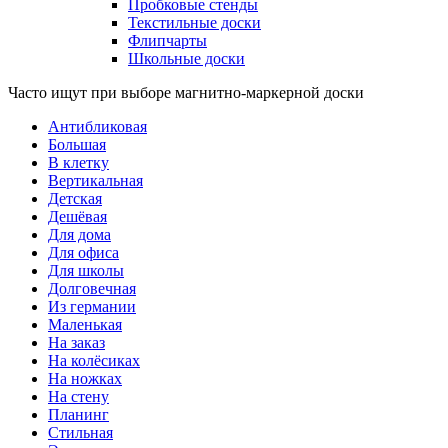
Пробковые стенды
Текстильные доски
Флипчарты
Школьные доски
Часто ищут при выборе магнитно-маркерной доски
Антибликовая
Большая
В клетку
Вертикальная
Детская
Дешёвая
Для дома
Для офиса
Для школы
Долговечная
Из германии
Маленькая
На заказ
На колёсиках
На ножках
На стену
Планинг
Стильная