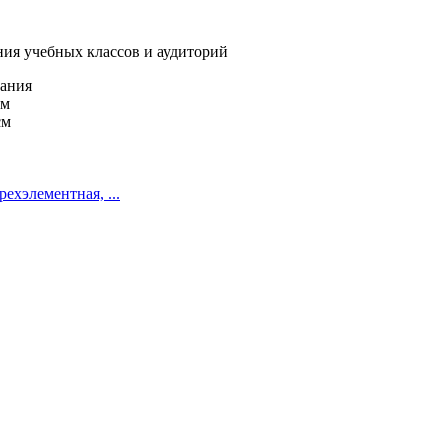
ния учебных классов и аудиторий
рания
см
см
ехэлементная, ...