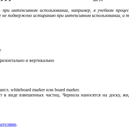
 при интенсивном использовании, например, в учебном процес
 не подвержено истиранию при интенсивном использовании, а т
е
оризонтально и вертикально
нгл. whiteboard marker или board marker.
 в виде взвешенных частиц. Чернила наносятся на доску, жид
рателями
.