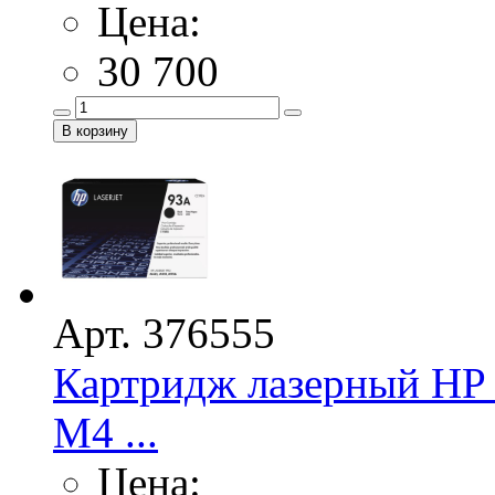
Цена:
30 700
Арт. 376555
Картридж лазерный HP 
M4 ...
Цена: