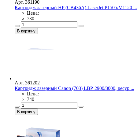
Арт. 361190
Картридж лазерный HP (CB436A) LaserJet P1505/M1120 ...
Цена:
730
Арт. 361202
Картридж лазерный Canon (703) LBP-2900/3000, ресур ...
Цена:
740