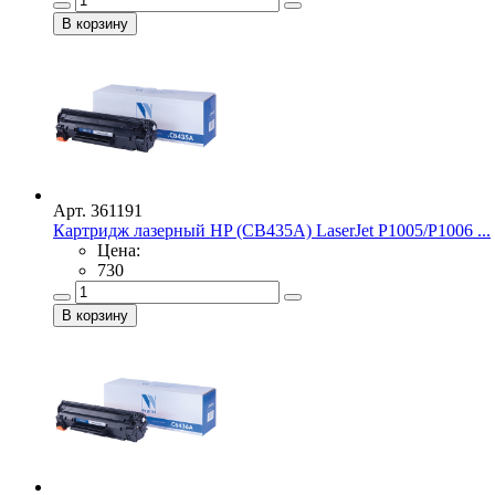
Арт. 361191
Картридж лазерный HP (CB435A) LaserJet P1005/P1006 ...
Цена:
730