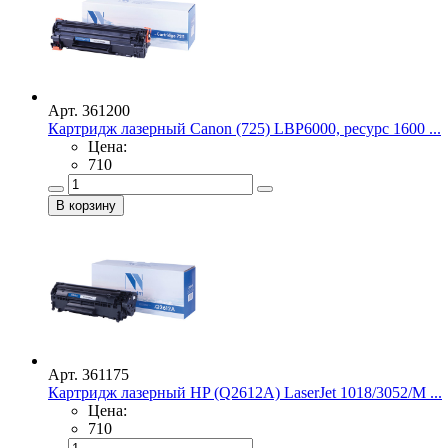
Арт. 361200
Картридж лазерный Canon (725) LBP6000, ресурс 1600 ...
Цена:
710
Арт. 361175
Картридж лазерный HP (Q2612A) LaserJet 1018/3052/М ...
Цена:
710