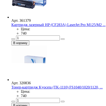
Арт. 361379
Картридж лазерный HP (CF283A) LaserJet Pro M125/M2 ...
Цена:
740
Арт. 320836
Тонер-картридж Kyocera (TK-1110) FS1040/1020/1120, ...
Цена:
740