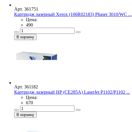
Арт. 361751
Картридж лазерный Xerox (106R02183) Phaser 3010/WC ...
Цена:
490
Арт. 361182
Картридж лазерный HP (CE285A) LaserJet P1102/P1102 ...
Цена:
670