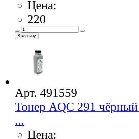
Цена:
220
Арт. 491559
Тонер AQC 291 чёрный 
...
Цена: