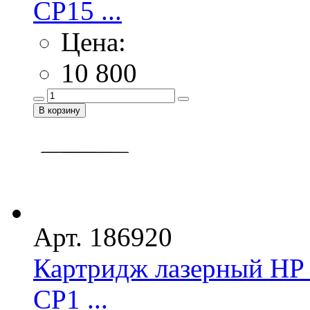
CP15 ...
Цена:
10 800
Арт. 186920
Картридж лазерный HP
CP1 ...