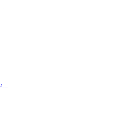
..
 ...