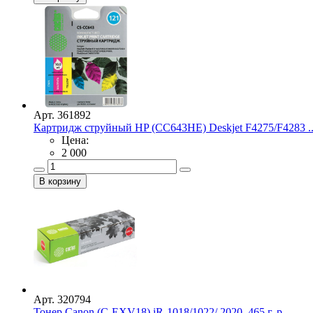
Арт. 361892
Картридж струйный HP (CC643HE) Deskjet F4275/F4283 ..
Цена:
2 000
Арт. 320794
Тонер Canon (C-EXV18) iR-1018/1022/ 2020, 465 г, р ...