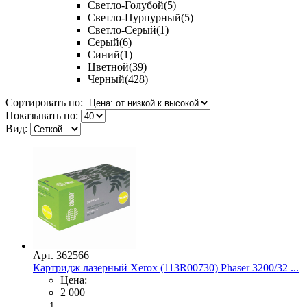
Светло-Голубой
(5)
Светло-Пурпурный
(5)
Светло-Серый
(1)
Серый
(6)
Синий
(1)
Цветной
(39)
Черный
(428)
Сортировать по:
Показывать по:
Вид:
Арт. 362566
Картридж лазерный Xerox (113R00730) Phaser 3200/32 ...
Цена:
2 000