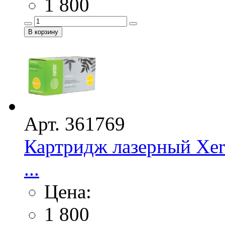
1 800
Арт. 361769
Картридж лазерный Xer
...
Цена:
1 800