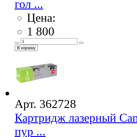
гол ...
Цена:
1 800
Арт. 362728
Картридж лазерный Ca
пур ...