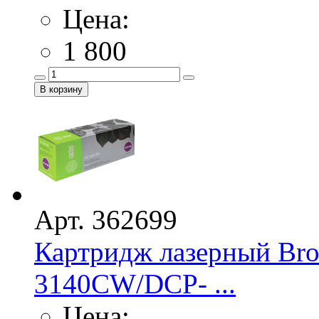
Цена:
1 800
Арт. 362699
Картридж лазерный Bro
3140CW/DCP- ...
Цена: