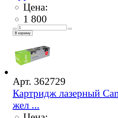
Цена:
1 800
Арт. 362729
Картридж лазерный Ca
жел ...
Цена: