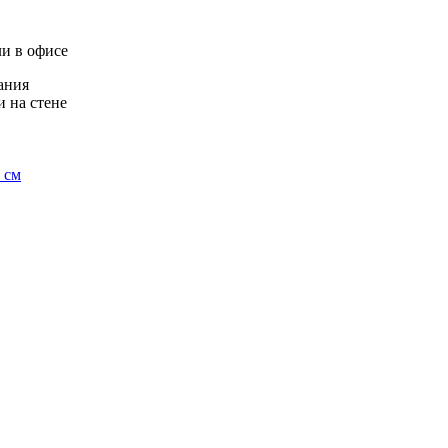
ли в офисе
ания
 на стене
 см