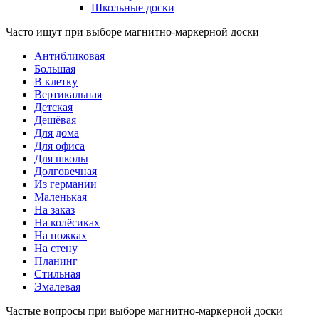
Школьные доски
Часто ищут при выборе магнитно-маркерной доски
Антибликовая
Большая
В клетку
Вертикальная
Детская
Дешёвая
Для дома
Для офиса
Для школы
Долговечная
Из германии
Маленькая
На заказ
На колёсиках
На ножках
На стену
Планинг
Стильная
Эмалевая
Частые вопросы при выборе магнитно-маркерной доски