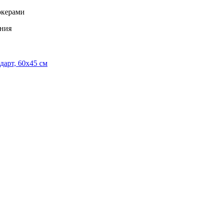
ркерами
ания
дарт, 60х45 см