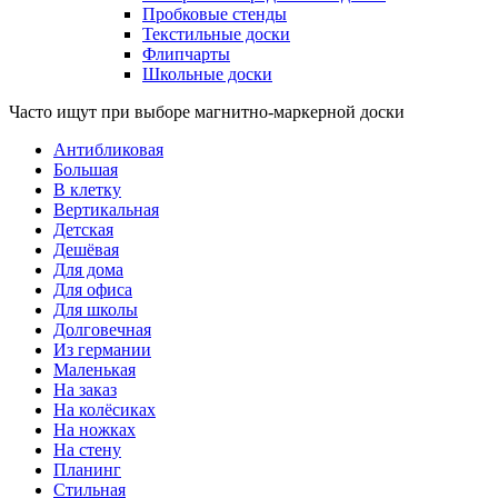
Пробковые стенды
Текстильные доски
Флипчарты
Школьные доски
Часто ищут при выборе магнитно-маркерной доски
Антибликовая
Большая
В клетку
Вертикальная
Детская
Дешёвая
Для дома
Для офиса
Для школы
Долговечная
Из германии
Маленькая
На заказ
На колёсиках
На ножках
На стену
Планинг
Стильная