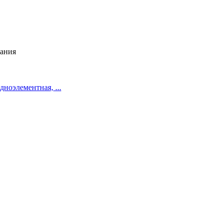
рания
дноэлементная, ...