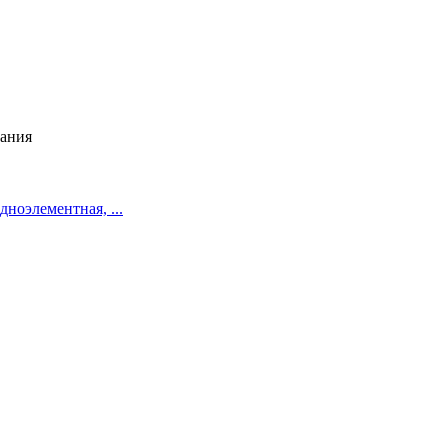
рания
дноэлементная, ...