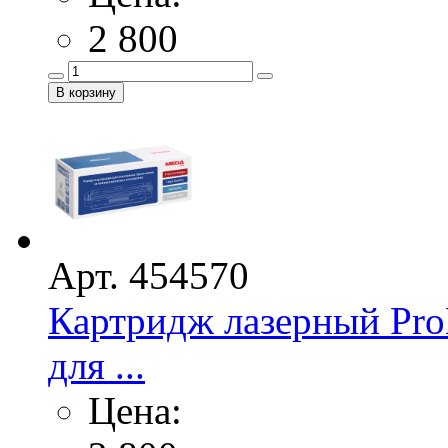
2 800
Арт. 454570
Картридж лазерный Pro
для ...
Цена: