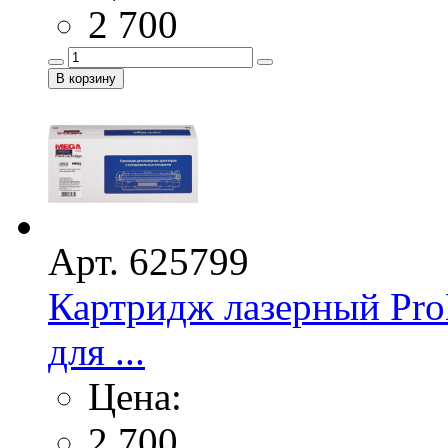
2 700
Арт. 625799
Картридж лазерный Pro
для ...
Цена:
2 700