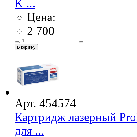
K ...
Цена:
2 700
Арт. 454574
Картридж лазерный Pro
для ...