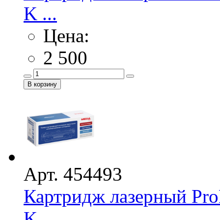
K ...
Цена:
2 500
Арт. 454493
Картридж лазерный Pro
K ...