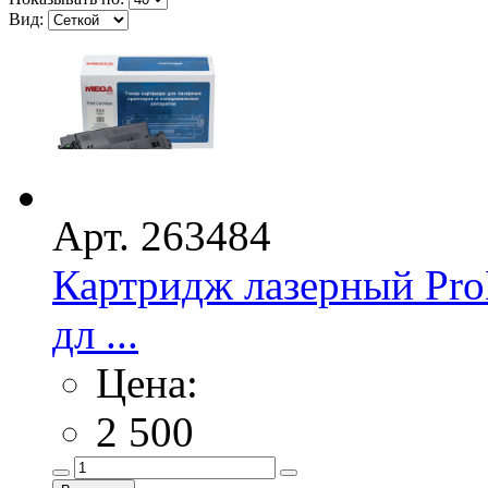
Вид:
Арт. 263484
Картридж лазерный Pr
дл ...
Цена:
2 500