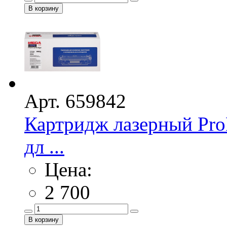
Арт. 659842
Картридж лазерный Pro
дл ...
Цена:
2 700