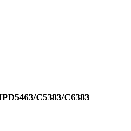
HPD5463/С5383/С6383