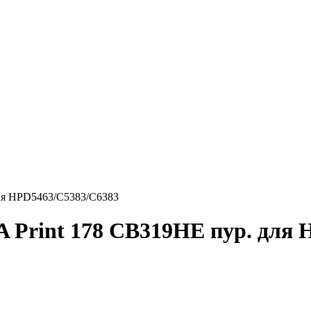
ля HPD5463/С5383/С6383
Print 178 CB319HE пур. для 