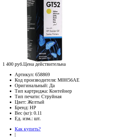
1 400
руб.
Цена действительна
Артикул:
658869
Код производителя:
M0H56AE
Оригинальный:
Да
Тип картриджа:
Контейнер
Тип печати:
Струйная
Цвет:
Желтый
Бренд:
HP
Вес (кг):
0.11
Ед. изм.:
шт.
Как купить?
|