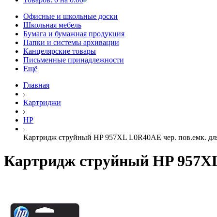
Офисные и школьные доски
Школьная мебель
Бумага и бумажная продукция
Папки и системы архивации
Канцелярские товары
Письменные принадлежности
Ещё
Главная
Картриджи
HP
Картридж струйный HP 957XL L0R40AE чер. пов.емк. для
Картридж струйный HP 957XL 