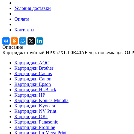
|
Условия доставки
|
Оплата
|
Контакты
Описание
Картридж струйный HP 957XL L0R40AE чер. пов.емк. для OJ P
Картриджи AQC
Картриджи Brother
Картриджи Cactus
Картриджи Canon
Картриджи Epson
Картриджи Hi-Black
Картриджи HP
Картриджи Konica Minolta
Картриджи Kyocera
Картриджи NV Print
Картриджи OKI
Картриджи Panasonic
Картриджи Profiline
Картриджи ProMega Print