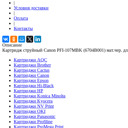
|
Условия доставки
|
Оплата
|
Контакты
Описание
Картридж струйный Canon PFI-107MBK (6704B001) мат.чер. для
Картриджи AQC
Картриджи Brother
Картриджи Cactus
Картриджи Canon
Картриджи Epson
Картриджи Hi-Black
Картриджи HP
Картриджи Konica Minolta
Картриджи Kyocera
Картриджи NV Print
Картриджи OKI
Картриджи Panasonic
Картриджи Profiline
Картриджи ProMega Print