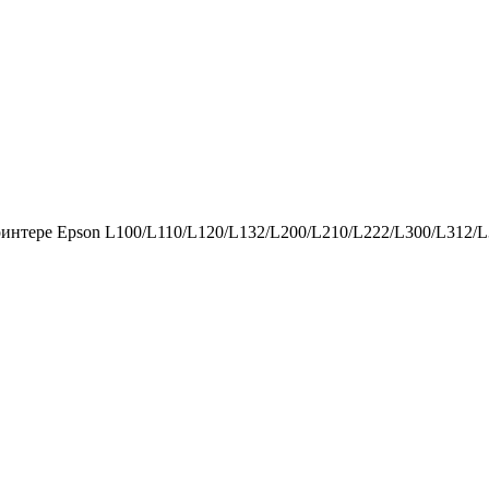
нтере Epson L100/L110/L120/L132/L200/L210/L222/L300/L312/L3