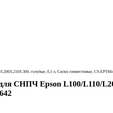
200/L210/L300, голубые, 0,1 л, Cactus совместимые, CS-EPT66
ля СНПЧ Epson L100/L110/L200
642