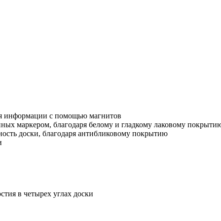
ия информации с помощью магнитов
анных маркером, благодаря белому и гладкому лаковому покрыти
ность доски, благодаря антибликовому покрытию
и
стия в четырех углах доски