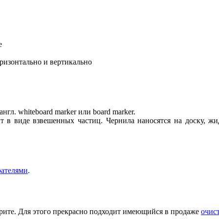
е
оризонтально и вертикально
нгл. whiteboard marker или board marker.
 в виде взвешенных частиц. Чернила наносятся на доску, жид
рателями
.
рите. Для этого прекрасно подходит имеющийся в продаже
очис