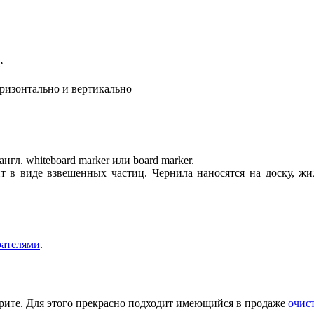
е
оризонтально и вертикально
нгл. whiteboard marker или board marker.
 в виде взвешенных частиц. Чернила наносятся на доску, жид
рателями
.
рите. Для этого прекрасно подходит имеющийся в продаже
очис