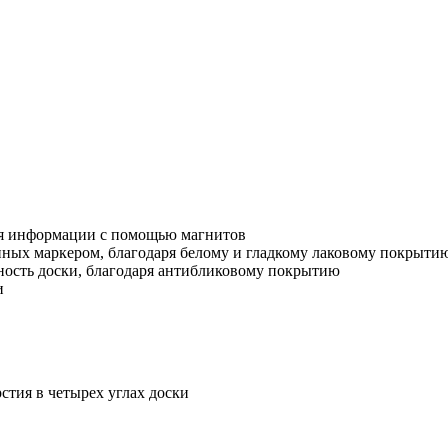
ия информации с помощью магнитов
анных маркером, благодаря белому и гладкому лаковому покрыти
ность доски, благодаря антибликовому покрытию
и
стия в четырех углах доски