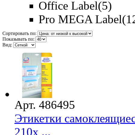
Office Label
(5)
Pro MEGA Label
(1
Сортировать по:
Показывать по:
Вид:
Арт. 486495
Этикетки самоклеящие
210x ...