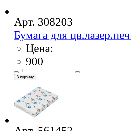
Арт. 308203
Бумага для цв.лазер.печ
Цена:
900
Арт. 561452