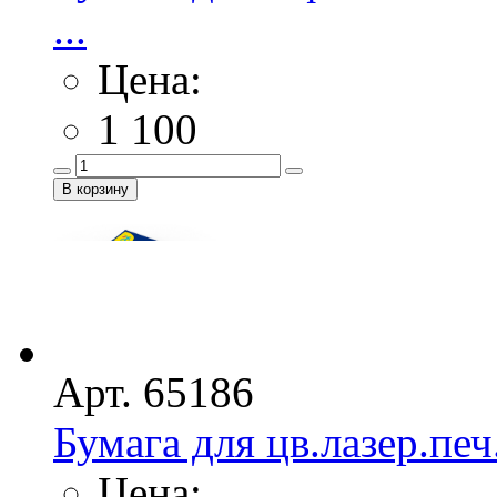
...
Цена:
1 100
Арт. 65186
Бумага для цв.лазер.печ
Цена: