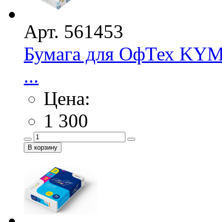
Арт. 561453
Бумага для ОфТех KYM 
...
Цена:
1 300