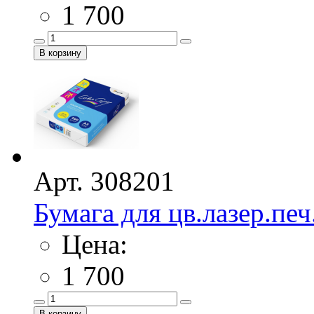
1 700
Арт. 308201
Бумага для цв.лазер.печ
Цена:
1 700