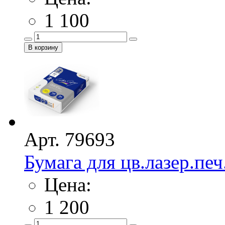
1 100
Арт. 79693
Бумага для цв.лазер.печ.
Цена:
1 200