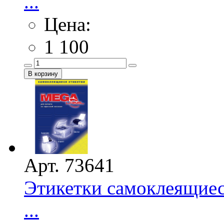
...
Цена:
1 100
Арт. 73641
Этикетки самоклеящиес
...