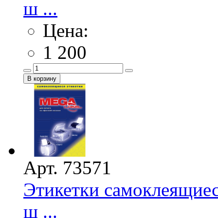
ш ...
Цена:
1 200
Арт. 73571
Этикетки самоклеящие
ш ...