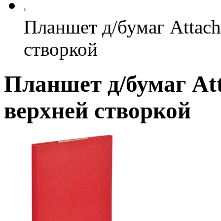
Планшет д/бумаг Attach
створкой
Планшет д/бумаг At
верхней створкой