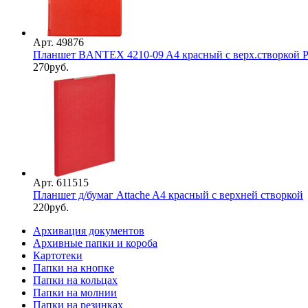
Арт. 49876
Планшет BANTEX 4210-09 A4 красный с верх.створкой Р
270
руб.
Арт. 611515
Планшет д/бумаг Attache A4 красный с верхней створкой
220
руб.
Архивация документов
Архивные папки и короба
Картотеки
Папки на кнопке
Папки на кольцах
Папки на молнии
Папки на резинках