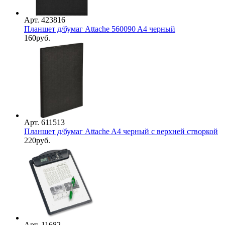
Арт. 423816
Планшет д/бумаг Attache 560090 A4 черный
160
руб.
Арт. 611513
Планшет д/бумаг Attache A4 черный с верхней створкой
220
руб.
Арт. 11682