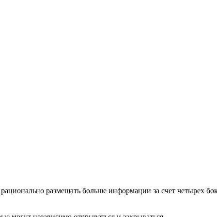
о рационально размещать больше информации за счет четырех бо
орые могут независимо открываться и закрываться