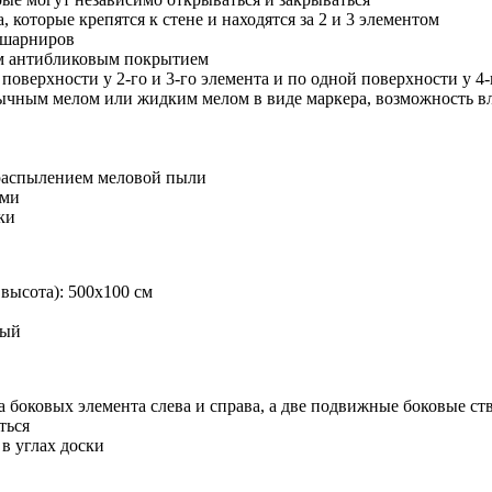
 которые крепятся к стене и находятся за 2 и 3 элементом
 шарниров
ым антибликовым покрытием
поверхности у 2-го и 3-го элемента и по одной поверхности у 4
ычным мелом или жидким мелом в виде маркера, возможность вла
распылением меловой пыли
ами
ки
высота): 500х100 см
дый
а боковых элемента слева и справа, а две подвижные боковые ств
ться
в углах доски