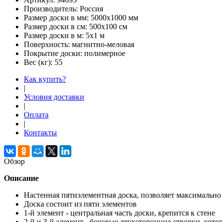
Производитель:
Россия
Размер доски в мм:
5000х1000 мм
Размер доски в см:
500х100 см
Размер доски в м:
5х1 м
Поверхность:
магнитно-меловая
Покрытие доски:
полимерное
Вес (кг):
55
Как купить?
|
Условия доставки
|
Оплата
|
Контакты
Обзор
Описание
Настенная пятиэлементная доска, позволяет максимальн
Доска состоит из пяти элементов
1-й элемент - центральная часть доски, крепится к стене
2-й и 3-й элемент - боковые двухсторонние створки, кот