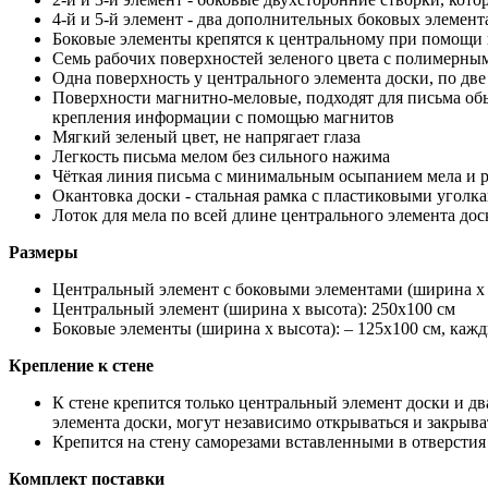
4-й и 5-й элемент - два дополнительных боковых элемента,
Боковые элементы крепятся к центральному при помощи
Семь рабочих поверхностей зеленого цвета с полимерн
Одна поверхность у центрального элемента доски, по две 
Поверхности магнитно-меловые, подходят для письма об
крепления информации с помощью магнитов
Мягкий зеленый цвет, не напрягает глаза
Легкость письма мелом без сильного нажима
Чёткая линия письма с минимальным осыпанием мела и 
Окантовка доски - стальная рамка с пластиковыми уголк
Лоток для мела по всей длине центрального элемента дос
Размеры
Центральный элемент с боковыми элементами (ширина х 
Центральный элемент (ширина х высота): 250х100 см
Боковые элементы (ширина х высота): – 125х100 см, каж
Крепление к стене
К стене крепится только центральный элемент доски и дв
элемента доски, могут независимо открываться и закрыва
Крепится на стену саморезами вставленными в отверстия 
Комплект поставки