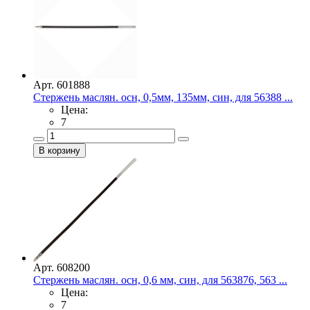
Арт. 601888
Стержень маслян. осн, 0,5мм, 135мм, син, для 56388 ...
Цена:
7
Арт. 608200
Стержень маслян. осн, 0,6 мм, син, для 563876, 563 ...
Цена:
7