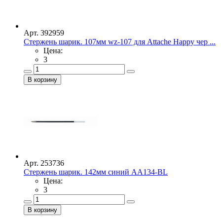
Арт. 392959
Стержень шарик. 107мм wz-107 для Attache Happy чер ...
Цена:
3
Арт. 253736
Стержень шарик. 142мм синий АА134-BL
Цена:
3