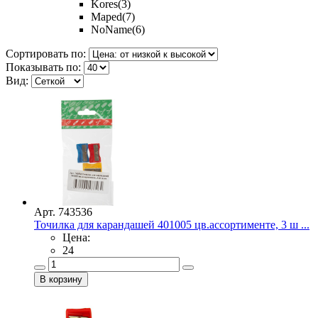
Kores
(3)
Maped
(7)
NoName
(6)
Сортировать по:
Показывать по:
Вид:
Арт. 743536
Точилка для карандашей 401005 цв.ассортименте, 3 ш ...
Цена:
24