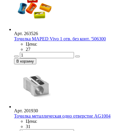
Арт. 263526
Точилка MAPED Vivo 1 отв. без конт. '506300
Цена:
27
Арт. 201930
Точилка металлическая одно отверстие AG1004
Цена:
31