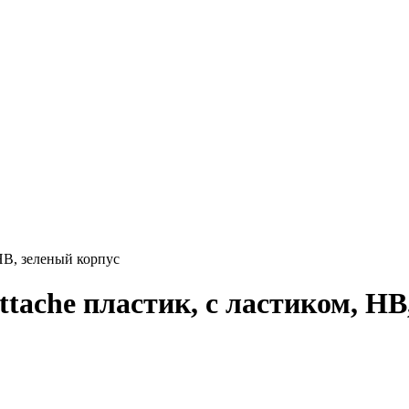
HB, зеленый корпус
ache плаcтик, с ластиком, HB