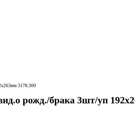
92x263мм 3178.300
ид.о рожд./брака 3шт/уп 192x2