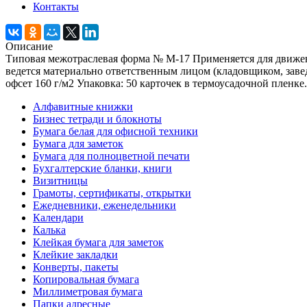
Контакты
Описание
Типовая межотраслевая форма № М-17 Применяется для движени
ведется материально ответственным лицом (кладовщиком, заве
офсет 160 г/м2 Упаковка: 50 карточек в термоусадочной пленке.
Алфавитные книжки
Бизнес тетради и блокноты
Бумага белая для офисной техники
Бумага для заметок
Бумага для полноцветной печати
Бухгалтерские бланки, книги
Визитницы
Грамоты, сертификаты, открытки
Ежедневники, еженедельники
Календари
Калька
Клейкая бумага для заметок
Клейкие закладки
Конверты, пакеты
Копировальная бумага
Миллиметровая бумага
Папки адресные