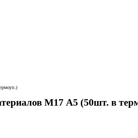
ермоуп.)
териалов М17 А5 (50шт. в терм