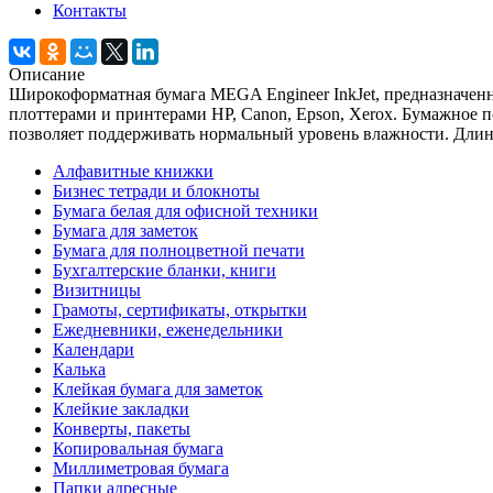
Контакты
Описание
Широкоформатная бумага MEGA Engineer InkJet, предназначен
плоттерами и принтерами НP, Сanon, Еpson, Xerox. Бумажное 
позволяет поддерживать нормальный уровень влажности. Длин
Алфавитные книжки
Бизнес тетради и блокноты
Бумага белая для офисной техники
Бумага для заметок
Бумага для полноцветной печати
Бухгалтерские бланки, книги
Визитницы
Грамоты, сертификаты, открытки
Ежедневники, еженедельники
Календари
Калька
Клейкая бумага для заметок
Клейкие закладки
Конверты, пакеты
Копировальная бумага
Миллиметровая бумага
Папки адресные