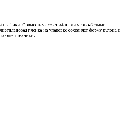
ой графики. Совместима со струйными черно-белыми
лиэтиленовая пленка на упаковке сохраняет форму рулона и
атающей техники.