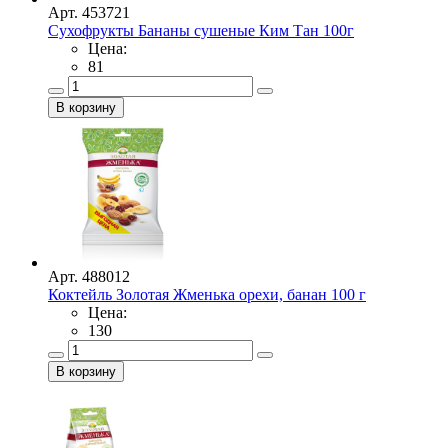
Арт. 453721
Сухофрукты Бананы сушеные Ким Тан 100г
Цена:
81
Арт. 488012
Коктейль Золотая Жменька орехи, банан 100 г
Цена:
130