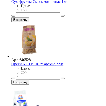
Сухофрукты Смесь компотная 1кг
Цена:
180
Арт. 640528
Орехи NUTBERRY арахис 220г
Цена:
200