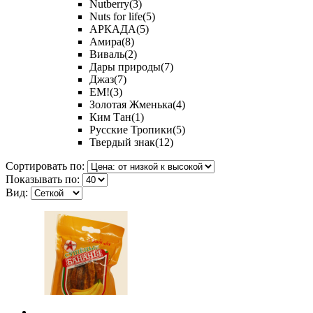
Nutberry
(3)
Nuts for life
(5)
АРКАДА
(5)
Амира
(8)
Виваль
(2)
Дары природы
(7)
Джаз
(7)
ЕМ!
(3)
Золотая Жменька
(4)
Ким Тан
(1)
Русские Тропики
(5)
Твердый знак
(12)
Сортировать по:
Показывать по:
Вид: