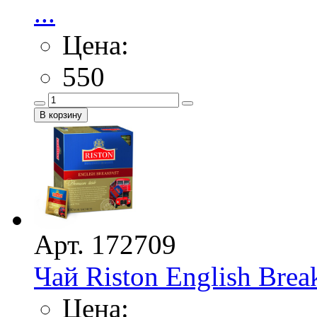
...
Цена:
550
Арт. 172709
Чай Riston English Brea
Цена: