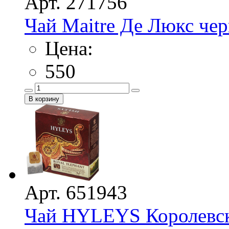
Арт. 271756
Чай Maitre Де Люкс че
Цена:
550
Арт. 651943
Чай HYLEYS Королевски