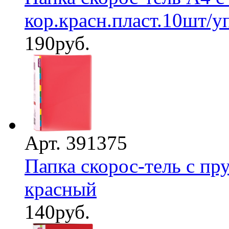
кор.красн.пласт.10шт/у
190
руб.
Арт. 391375
Папка скорос-тель с пр
красный
140
руб.