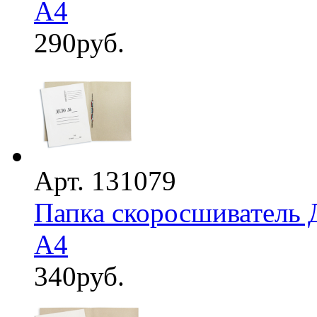
А4
290
руб.
Арт. 131079
Папка скоросшиватель 
А4
340
руб.