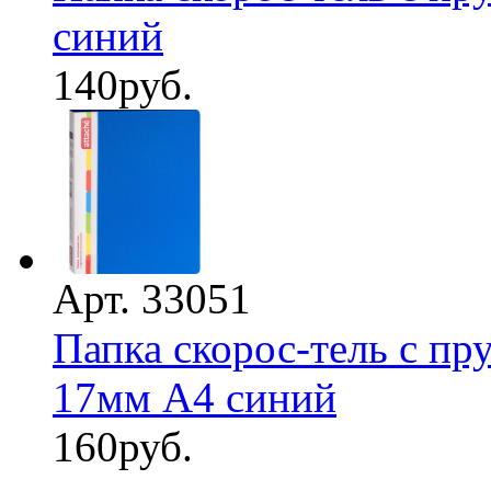
синий
140
руб.
Арт. 33051
Папка скорос-тель с п
17мм А4 синий
160
руб.