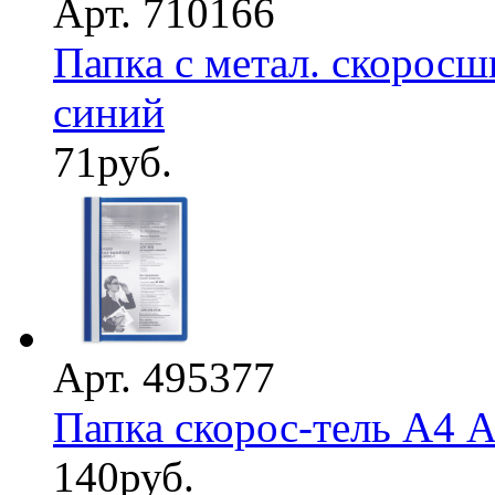
Арт. 710166
Папка с метал. скоросш
синий
71
руб.
Арт. 495377
Папка скорос-тель А4 A
140
руб.