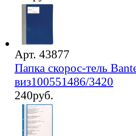
Арт. 43877
Папка скорос-тель Bant
виз100551486/3420
240
руб.