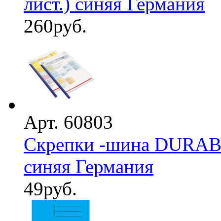
лист.) синяя Германия
260
руб.
Арт. 60803
Скрепки -шина DURABL
синяя Германия
49
руб.