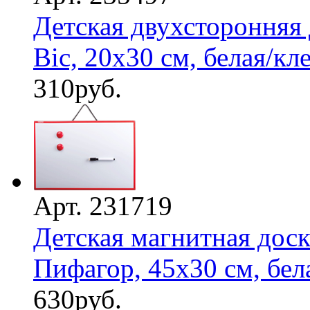
Детская двухсторонняя
Bic, 20х30 см, белая/клет
310
руб.
Арт. 231719
Детская магнитная дос
Пифагор, 45х30 см, бела
630
руб.