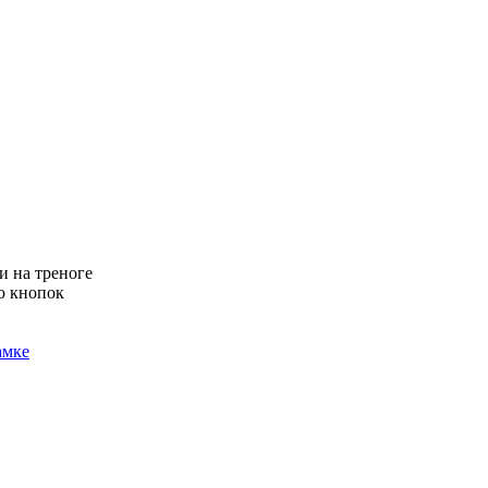
и на треноге
ю кнопок
амке