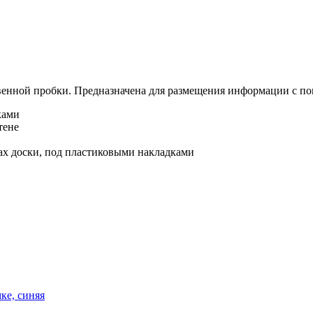
твенной пробки. Предназначена для размещения информации с п
ками
тене
лах доски, под пластиковыми накладками
ке, синяя