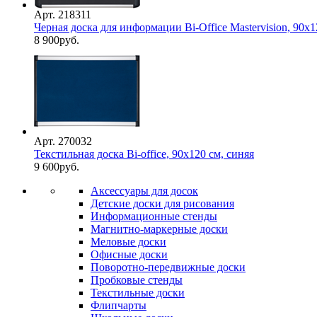
Арт. 218311
Черная доска для информации Bi-Office Mastervision, 90х1
8 900
руб.
Арт. 270032
Текстильная доска Bi-office, 90x120 см, синяя
9 600
руб.
Аксессуары для досок
Детские доски для рисования
Информационные стенды
Магнитно-маркерные доски
Меловые доски
Офисные доски
Поворотно-передвижные доски
Пробковые стенды
Текстильные доски
Флипчарты