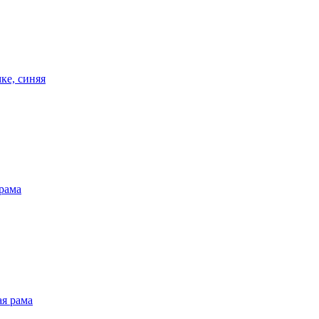
ке, синяя
 рама
ая рама