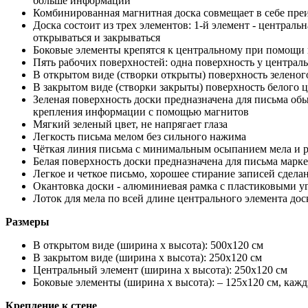
больше информации
Комбинированная магнитная доска совмещает в себе пре
Доска состоит из трех элементов: 1-й элемент - центральн
открываться и закрываться
Боковые элементы крепятся к центральному при помощи 
Пять рабочих поверхностей: одна поверхность у централь
В открытом виде (створки открыты) поверхность зелено
В закрытом виде (створки закрыты) поверхность белого
Зеленая поверхность доски предназначена для письма об
крепления информации с помощью магнитов
Мягкий зеленый цвет, не напрягает глаза
Легкость письма мелом без сильного нажима
Чёткая линия письма с минимальным осыпанием мела и 
Белая поверхность доски предназначена для письма мар
Легкое и четкое письмо, хорошее стирание записей сдел
Окантовка доски - алюминиевая рамка с пластиковыми у
Лоток для мела по всей длине центрального элемента дос
Размеры
В открытом виде (ширина х высота): 500х120 см
В закрытом виде (ширина х высота): 250х120 см
Центральный элемент (ширина х высота): 250х120 см
Боковые элементы (ширина х высота): – 125х120 см, каж
Крепление к стене