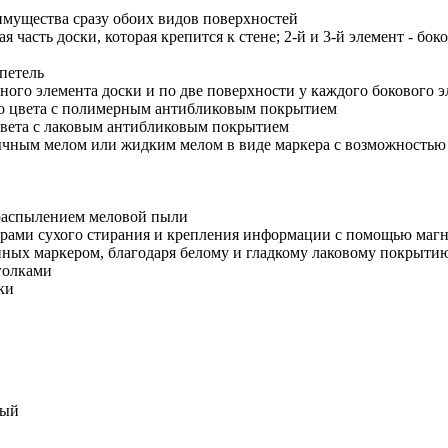
имущества сразу обоих видов поверхностей
ая часть доски, которая крепится к стене; 2-й и 3-й элемент - б
петель
ного элемента доски и по две поверхности у каждого бокового 
го цвета с полимерным антибликовым покрытием
 цвета с лаковым антибликовым покрытием
ычным мелом или жидким мелом в виде маркера с возможностью в
распылением меловой пыли
керами сухого стирания и крепления информации с помощью маг
анных маркером, благодаря белому и гладкому лаковому покрыти
голками
ки
дый