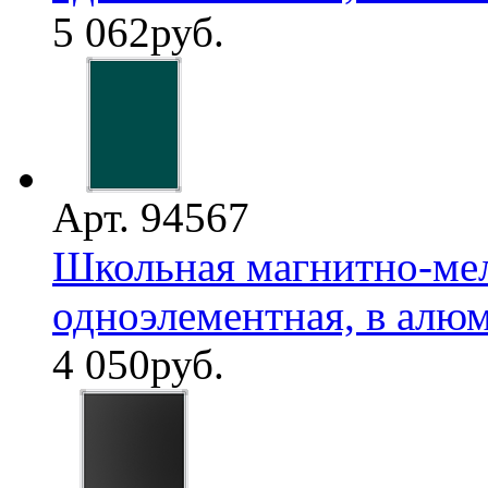
5 062
руб.
Арт. 94567
Школьная магнитно-мел
одноэлементная, в алю
4 050
руб.