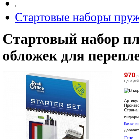
Cтартовые наборы пру
Cтартовый набор п
обложек для перепле
970
р
Цена дей
Артикул
Произв
Страна:
Информа
Как купи
Добавит
Еще
|