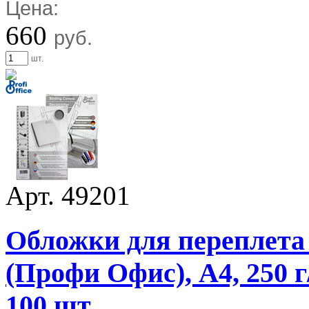
Цена:
660
руб.
шт.
Арт. 49201
Обложки для переплета 
(Профи Офис), А4, 250 г
100 шт.