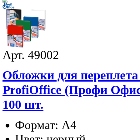
Арт. 49002
Обложки для переплета
ProfiOffice (Профи Офис
100 шт.
Формат: А4
Цвет: черный