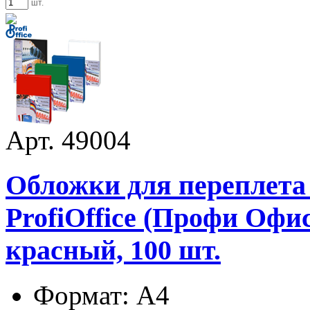
шт.
Арт. 49004
Обложки для переплета
ProfiOffice (Профи Офис)
красный, 100 шт.
Формат: А4