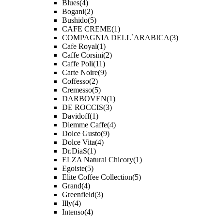
Blues
(4)
Bogani
(2)
Bushido
(5)
CAFE CREME
(1)
COMPAGNIA DELL`ARABICA
(3)
Cafe Royal
(1)
Caffe Corsini
(2)
Caffe Poli
(11)
Carte Noire
(9)
Coffesso
(2)
Cremesso
(5)
DARBOVEN
(1)
DE ROCCIS
(3)
Davidoff
(1)
Diemme Caffe
(4)
Dolce Gusto
(9)
Dolce Vita
(4)
Dr.DiaS
(1)
ELZA Natural Chicory
(1)
Egoiste
(5)
Elite Coffee Collection
(5)
Grand
(4)
Greenfield
(3)
Illy
(4)
Intenso
(4)