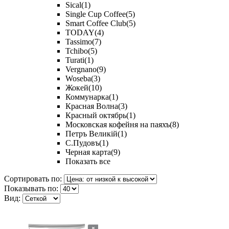
Sical
(1)
Single Cup Coffee
(5)
Smart Coffee Club
(5)
TODAY
(4)
Tassimo
(7)
Tchibo
(5)
Turati
(1)
Vergnano
(9)
Woseba
(3)
Жокей
(10)
Коммунарка
(1)
Красная Волна
(3)
Красный октябрь
(1)
Московская кофейня на паяхъ
(8)
Петръ Великiй
(1)
С.Пудовъ
(1)
Черная карта
(9)
Показать все
Сортировать по:
Показывать по:
Вид: