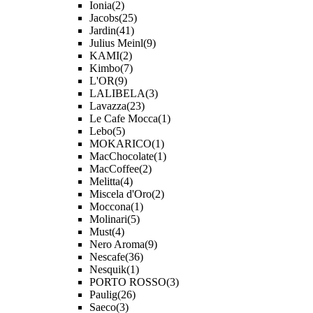
Ionia
(2)
Jacobs
(25)
Jardin
(41)
Julius Meinl
(9)
KAMI
(2)
Kimbo
(7)
L'OR
(9)
LALIBELA
(3)
Lavazza
(23)
Le Cafe Mocca
(1)
Lebo
(5)
MOKARICO
(1)
MacChocolate
(1)
MacCoffee
(2)
Melitta
(4)
Miscela d'Oro
(2)
Moccona
(1)
Molinari
(5)
Must
(4)
Nero Aroma
(9)
Nescafe
(36)
Nesquik
(1)
PORTO ROSSO
(3)
Paulig
(26)
Saeco
(3)