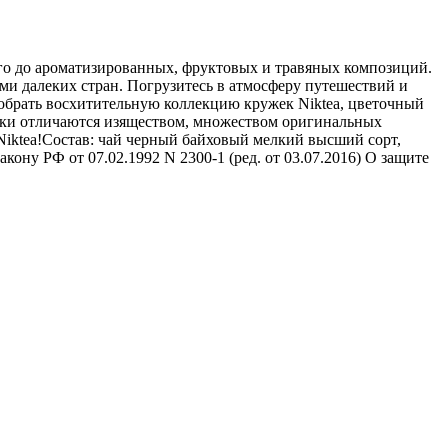
ного до ароматизированных, фруктовых и травяных композиций.
и далеких стран. Погрузитесь в атмосферу путешествий и
собрать восхитительную коллекцию кружек Niktea, цветочный
мики отличаются изяществом, множеством оригинальных
Niktea!Состав: чай черный байховый мелкий высший сорт,
ну РФ от 07.02.1992 N 2300-1 (ред. от 03.07.2016) О защите