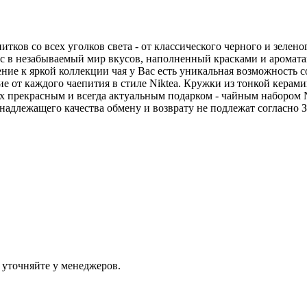
итков со всех уголков света - от классического черного и зеле
 в незабываемый мир вкусов, наполненный красками и ароматам
ние к яркой коллекции чая у Вас есть уникальная возможность 
ие от каждого чаепития в стиле Niktea. Кружки из тонкой кера
их прекрасным и всегда актуальным подарком - чайным набором 
лежащего качества обмену и возврату не подлежат согласно Зако
 уточняйте у менеджеров.