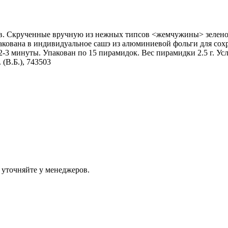
иков. Скрученные вручную из нежных типсов <жемчужины> зелен
кована в индивидуальное сашэ из алюминиевой фольги для сохр
 2-3 минуты. Упакован по 15 пирамидок. Вес пирамидки 2.5 г. У
(В.Б.), 743503
 уточняйте у менеджеров.