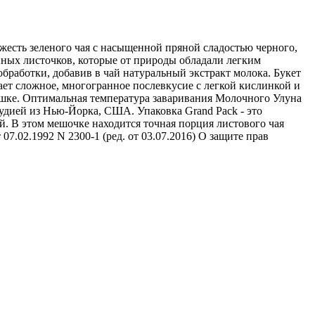
есть зеленого чая с насыщенной пряной сладостью черного,
йных листочков, которые от природы обладали легким
работки, добавив в чай натуральный экстракт молока. Букет
ает сложное, многогранное послевкусие с легкой кислинкой и
чашке. Оптимальная температура заваривания Молочного Улуна
тудией из Нью-Йорка, США. Упаковка Grand Pack - это
 В этом мешочке находится точная порция листового чая
7.02.1992 N 2300-1 (ред. от 03.07.2016) О защите прав