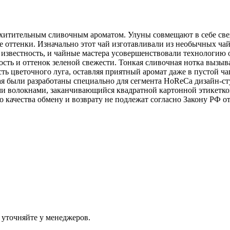
итительным сливочным ароматом. Улуны совмещают в себе свеж
 оттенки. Изначально этот чай изготавливали из необычных ча
вестность, и чайные мастера усовершенствовали технологию об
сть и оттенок зеленой свежести. Тонкая сливочная нотка вызыв
сть цветочного луга, оставляя приятный аромат даже в пустой 
чая были разработаны специально для сегмента HoReCa дизайн-с
 волокнами, заканчивающийся квадратной картонной этикеткой.
ачества обмену и возврату не подлежат согласно Закону РФ от 0
 уточняйте у менеджеров.