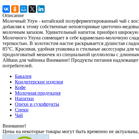
Описание
Молочный Улун - китайский полуферментированный чай с восх
добавляя к этому собственные неповторимые цветочно-медовые
молочным запахом. Удивительный напиток приобрел широкую из
Молочного Улуна совмещает в себе карамельно-молочную сладо
терпкостью. В золотистом настое раскрывается душистая сладо
85°С. Красивая, удобная упаковка и стильные аксессуары для 
продолговатый мешочек из специальной целлюлозы с длинными
Althaus для чайника Внимание! Продукты питания надлежащего к
потребителей.
Бакалея
Кондитерские изделия
Кофе
Молочная продукция
Напитки
Орехи и сухофрукты
Снеки
Чай
Внимание!
Цены на некоторые товары могут быть временно не актуальны,