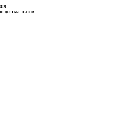
ния
омощью магнитов