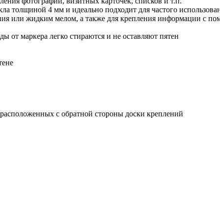
ления фотографий, визитных карточек, списков и т.п.
екла толщиной 4 мм и идеально подходит для частого использова
ания или жидким мелом, а также для крепления информации с п
еды от маркера легко стираются и не оставляют пятен
тене
 расположенных с обратной стороны доски креплений